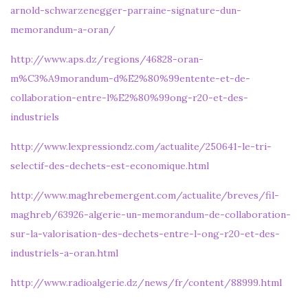
arnold-schwarzenegger-parraine-signature-dun-
memorandum-a-oran/
http://www.aps.dz/regions/46828-oran-
m%C3%A9morandum-d%E2%80%99entente-et-de-
collaboration-entre-l%E2%80%99ong-r20-et-des-
industriels
http://www.lexpressiondz.com/actualite/250641-le-tri-
selectif-des-dechets-est-economique.html
http://www.maghrebemergent.com/actualite/breves/fil-
maghreb/63926-algerie-un-memorandum-de-collaboration-
sur-la-valorisation-des-dechets-entre-l-ong-r20-et-des-
industriels-a-oran.html
http://www.radioalgerie.dz/news/fr/content/88999.html