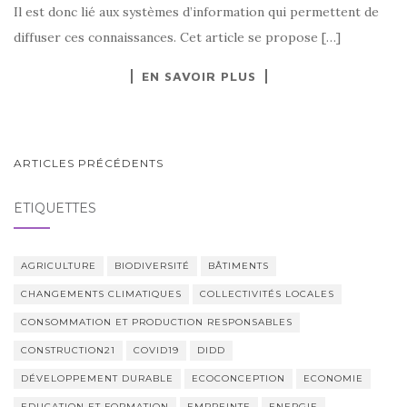
Il est donc lié aux systèmes d’information qui permettent de
diffuser ces connaissances. Cet article se propose […]
EN SAVOIR PLUS
NAVIGATION
ARTICLES PRÉCÉDENTS
AU
ÉTIQUETTES
SEIN
DES
ARTICLES
AGRICULTURE
BIODIVERSITÉ
BÂTIMENTS
CHANGEMENTS CLIMATIQUES
COLLECTIVITÉS LOCALES
CONSOMMATION ET PRODUCTION RESPONSABLES
CONSTRUCTION21
COVID19
DIDD
DÉVELOPPEMENT DURABLE
ECOCONCEPTION
ECONOMIE
EDUCATION ET FORMATION
EMPREINTE
ENERGIE