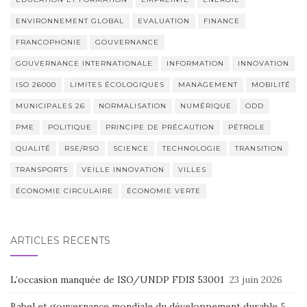
ENVIRONNEMENT GLOBAL
EVALUATION
FINANCE
FRANCOPHONIE
GOUVERNANCE
GOUVERNANCE INTERNATIONALE
INFORMATION
INNOVATION
ISO 26000
LIMITES ÉCOLOGIQUES
MANAGEMENT
MOBILITÉ
MUNICIPALES 26
NORMALISATION
NUMÉRIQUE
ODD
PME
POLITIQUE
PRINCIPE DE PRÉCAUTION
PÉTROLE
QUALITÉ
RSE/RSO
SCIENCE
TECHNOLOGIE
TRANSITION
TRANSPORTS
VEILLE INNOVATION
VILLES
ÉCONOMIE CIRCULAIRE
ÉCONOMIE VERTE
ARTICLES RÉCENTS
L’occasion manquée de ISO/UNDP FDIS 53001
23 juin 2026
Babel et gouvernance mondiale du développement durable
5