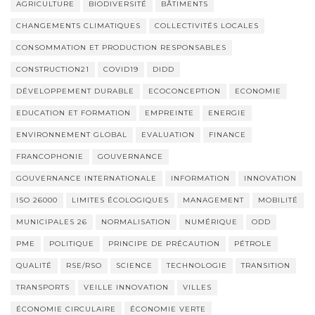
AGRICULTURE
BIODIVERSITÉ
BÂTIMENTS
CHANGEMENTS CLIMATIQUES
COLLECTIVITÉS LOCALES
CONSOMMATION ET PRODUCTION RESPONSABLES
CONSTRUCTION21
COVID19
DIDD
DÉVELOPPEMENT DURABLE
ECOCONCEPTION
ECONOMIE
EDUCATION ET FORMATION
EMPREINTE
ENERGIE
ENVIRONNEMENT GLOBAL
EVALUATION
FINANCE
FRANCOPHONIE
GOUVERNANCE
GOUVERNANCE INTERNATIONALE
INFORMATION
INNOVATION
ISO 26000
LIMITES ÉCOLOGIQUES
MANAGEMENT
MOBILITÉ
MUNICIPALES 26
NORMALISATION
NUMÉRIQUE
ODD
PME
POLITIQUE
PRINCIPE DE PRÉCAUTION
PÉTROLE
QUALITÉ
RSE/RSO
SCIENCE
TECHNOLOGIE
TRANSITION
TRANSPORTS
VEILLE INNOVATION
VILLES
ÉCONOMIE CIRCULAIRE
ÉCONOMIE VERTE