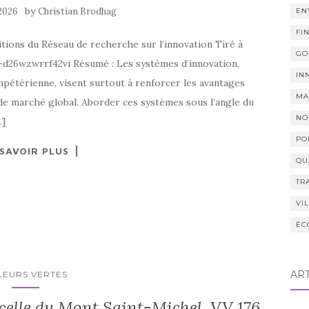
by
 2026
Christian Brodhag
EN
FI
tions du Réseau de recherche sur l’innovation Tiré à
GO
ap-d26wzwrrf42vi Résumé : Les systèmes d’innovation,
IN
mpétérienne, visent surtout à renforcer les avantages
MA
 de marché global. Aborder ces systèmes sous l’angle du
NO
…]
PO
 SAVOIR PLUS
QU
TR
VI
ÉC
AR
LEURS VERTES
 celle du Mont Saint-Michel. VV 176