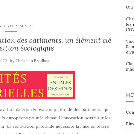
Oliv
Chr
les 
LES DES MINES
CO
tion des bâtiments, un élément clé
Vin
nsition écologique
Sai
divi
by
2022
Christian Brodhag
Cla
inno
MÉ
nnovation dans la rénovation profonde des bâtiments, qui
Con
tifs européens pour le climat. L’innovation porte sur les
Flux
ur. La rénovation profonde nécessite la mise en œuvre