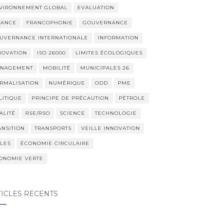
VIRONNEMENT GLOBAL
EVALUATION
NANCE
FRANCOPHONIE
GOUVERNANCE
UVERNANCE INTERNATIONALE
INFORMATION
NOVATION
ISO 26000
LIMITES ÉCOLOGIQUES
NAGEMENT
MOBILITÉ
MUNICIPALES 26
RMALISATION
NUMÉRIQUE
ODD
PME
LITIQUE
PRINCIPE DE PRÉCAUTION
PÉTROLE
ALITÉ
RSE/RSO
SCIENCE
TECHNOLOGIE
ANSITION
TRANSPORTS
VEILLE INNOVATION
LLES
ÉCONOMIE CIRCULAIRE
ONOMIE VERTE
TICLES RÉCENTS