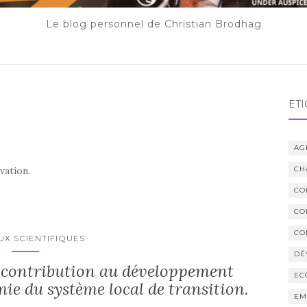
Le blog personnel de Christian Brodhag
ÉTI
AG
vation.
CH
CO
CO
CO
UX SCIENTIFIQUES
DÉ
a contribution au développement
EC
ie du système local de transition.
EM