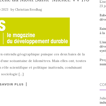
L’o
23 j
by
e 2023
Christian Brodhag
Bab
dév
Sain
à la
L’in
dév
syst
bien entendu géographique puisque ces deux baies de la
Proj
d’une soixantaine de kilomètres. Mais elles ont, toutes
num
n rôle scientifique et politique inattendu, conduisant
 sociologie […]
 SAVOIR PLUS
CO
Juli
indu