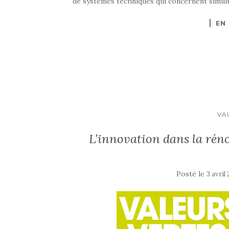
de systèmes techniques qui concernent simult
EN
VA
L’innovation dans la réno
Posté le
3 avril