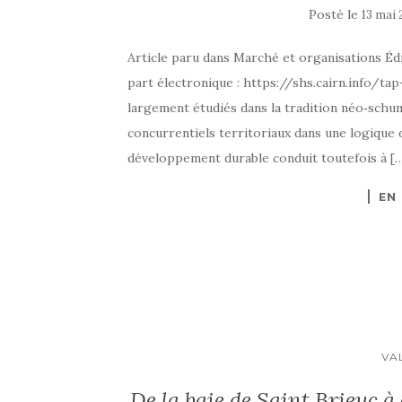
Posté le
13 mai
Article paru dans Marché et organisations Édi
part électronique : https://shs.cairn.info/t
largement étudiés dans la tradition néo‑schu
concurrentiels territoriaux dans une logique
développement durable conduit toutefois à [
EN
VA
De la baie de Saint Brieuc à