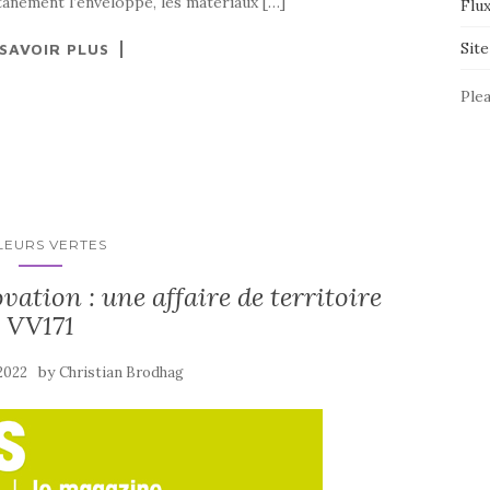
anément l’enveloppe, les matériaux […]
Flu
Sit
 SAVOIR PLUS
Plea
LEURS VERTES
vation : une affaire de territoire
VV171
by
 2022
Christian Brodhag