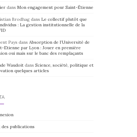
ier
dans
Mon engagement pour Saint-Étienne
istian Brodhag
dans
Le collectif plutôt que
individus : La gestion institutionnelle de la
VID
cent Pays
dans
Absorption de l’Université de
nt-Etienne par Lyon : Jouer en première
sion oui mais sur le banc des remplaçants
ude Waudoit
dans
Science, société, politique et
vation quelques articles
TA
nexion
 des publications