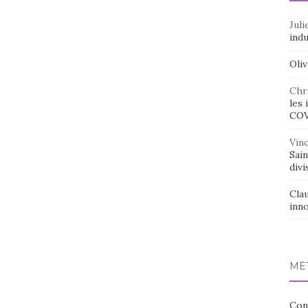
Juli
indu
Oliv
Chr
les 
CO
Vin
Sai
divi
Cla
inno
MÉ
Con