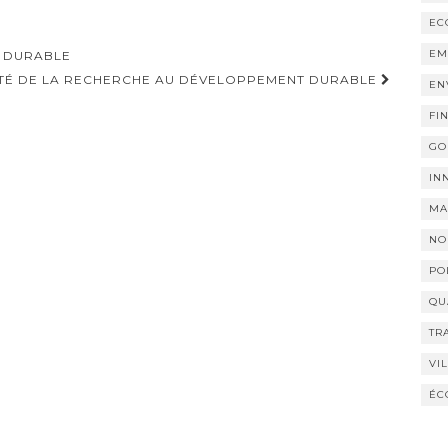
EC
EM
 DURABLE
TÉ DE LA RECHERCHE AU DÉVELOPPEMENT DURABLE
EN
FI
GO
IN
MA
NO
PO
QU
TR
VI
ÉC