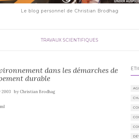
Le blog personnel de Christian Brodhag
TRAVAUX SCIENTIFIQUES
environnement dans les démarches de
ÉTI
pement durable
AG
by
r 2003
Christian Brodhag
CH
tml
CO
CO
CO
DÉ