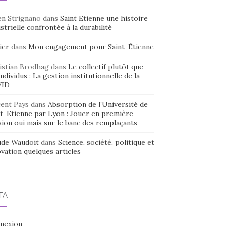
en Strignano
dans
Saint Etienne une histoire
strielle confrontée à la durabilité
ier
dans
Mon engagement pour Saint-Étienne
istian Brodhag
dans
Le collectif plutôt que
individus : La gestion institutionnelle de la
VID
cent Pays
dans
Absorption de l’Université de
nt-Etienne par Lyon : Jouer en première
sion oui mais sur le banc des remplaçants
ude Waudoit
dans
Science, société, politique et
vation quelques articles
TA
nexion