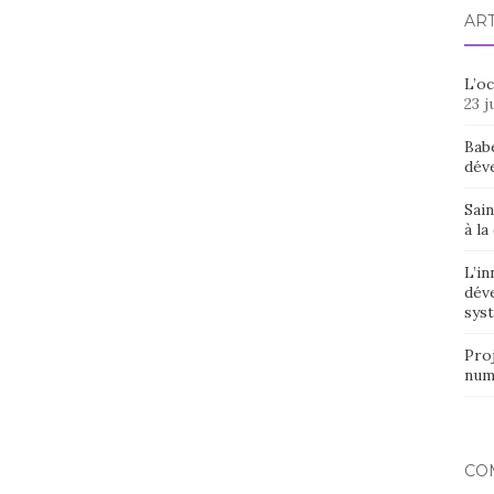
AR
L’o
23 j
Bab
dév
Sain
à la
L’in
dév
syst
Proj
num
CO