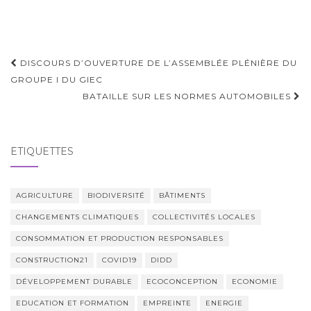
Navigation
DISCOURS D’OUVERTURE DE L’ASSEMBLÉE PLÉNIÈRE DU
d'article
GROUPE I DU GIEC
BATAILLE SUR LES NORMES AUTOMOBILES
ÉTIQUETTES
AGRICULTURE
BIODIVERSITÉ
BÂTIMENTS
CHANGEMENTS CLIMATIQUES
COLLECTIVITÉS LOCALES
CONSOMMATION ET PRODUCTION RESPONSABLES
CONSTRUCTION21
COVID19
DIDD
DÉVELOPPEMENT DURABLE
ECOCONCEPTION
ECONOMIE
EDUCATION ET FORMATION
EMPREINTE
ENERGIE