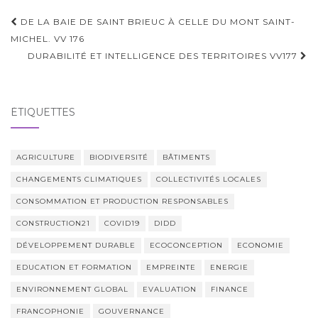
Navigation
DE LA BAIE DE SAINT BRIEUC À CELLE DU MONT SAINT-
d'article
MICHEL. VV 176
DURABILITÉ ET INTELLIGENCE DES TERRITOIRES VV177
ÉTIQUETTES
AGRICULTURE
BIODIVERSITÉ
BÂTIMENTS
CHANGEMENTS CLIMATIQUES
COLLECTIVITÉS LOCALES
CONSOMMATION ET PRODUCTION RESPONSABLES
CONSTRUCTION21
COVID19
DIDD
DÉVELOPPEMENT DURABLE
ECOCONCEPTION
ECONOMIE
EDUCATION ET FORMATION
EMPREINTE
ENERGIE
ENVIRONNEMENT GLOBAL
EVALUATION
FINANCE
FRANCOPHONIE
GOUVERNANCE