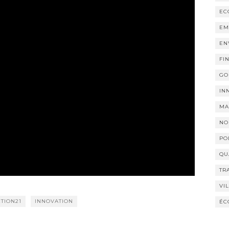
EC
EM
EN
FI
GO
IN
MA
NO
PO
QU
TR
VI
TION21
INNOVATION
ÉC