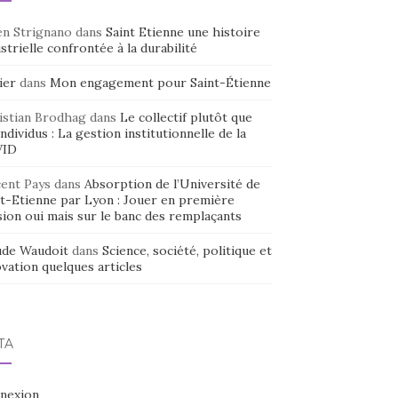
en Strignano
dans
Saint Etienne une histoire
strielle confrontée à la durabilité
ier
dans
Mon engagement pour Saint-Étienne
istian Brodhag
dans
Le collectif plutôt que
individus : La gestion institutionnelle de la
VID
cent Pays
dans
Absorption de l’Université de
nt-Etienne par Lyon : Jouer en première
sion oui mais sur le banc des remplaçants
ude Waudoit
dans
Science, société, politique et
vation quelques articles
TA
nexion