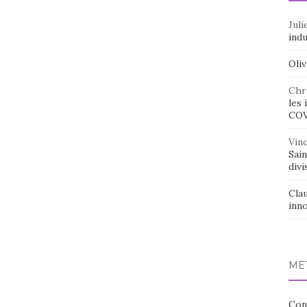
Juli
indu
Oliv
Chr
les 
CO
Vin
Sai
divi
Cla
inno
MÉ
Con