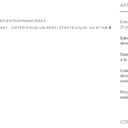
AR
NS EXTRAFINANCIÈRES
L’o
23 j
MAT : OPTER POUR UN REPLI STRATÉGIQUE. VV N°148
Bab
dév
Sain
à la
L’in
dév
syst
Proj
num
CO