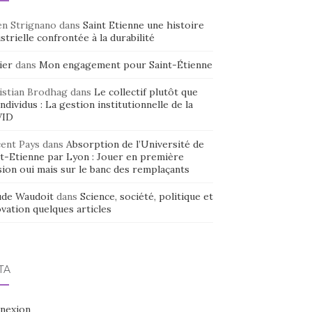
en Strignano
dans
Saint Etienne une histoire
strielle confrontée à la durabilité
ier
dans
Mon engagement pour Saint-Étienne
istian Brodhag
dans
Le collectif plutôt que
individus : La gestion institutionnelle de la
VID
cent Pays
dans
Absorption de l’Université de
nt-Etienne par Lyon : Jouer en première
sion oui mais sur le banc des remplaçants
ude Waudoit
dans
Science, société, politique et
vation quelques articles
TA
nexion