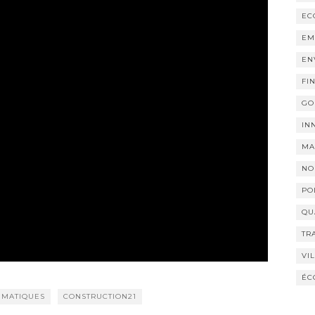
EC
EM
EN
FI
GO
IN
MA
NO
PO
QU
TR
VI
ÉC
IMATIQUES
CONSTRUCTION21