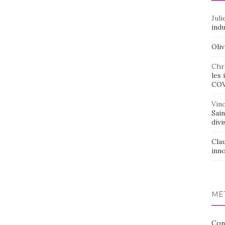
Juli
indu
Oliv
Chr
les 
CO
Vin
Sai
divi
Cla
inno
MÉ
Con