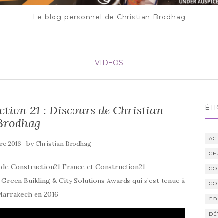
Le blog personnel de Christian Brodhag
VIDEOS
tion 21 : Discours de Christian
ÉTI
Brodhag
AG
by
re 2016
Christian Brodhag
CH
 de Construction21 France et Construction21
CO
 Green Building & City Solutions Awards qui s’est tenue à
CO
 Marrakech en 2016
CO
DÉ