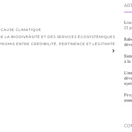
AR
L’o
23 j
 CAUSE CLIMATIQUE
DE LA BIODIVERSITÉ ET DES SERVICES ÉCOSYSTÉMIQUES
Bab
OMIS ENTRE CRÉDIBILITÉ, PERTINENCE ET LÉGITIMITÉ
dév
Sain
à la
L’in
dév
syst
Proj
num
CO