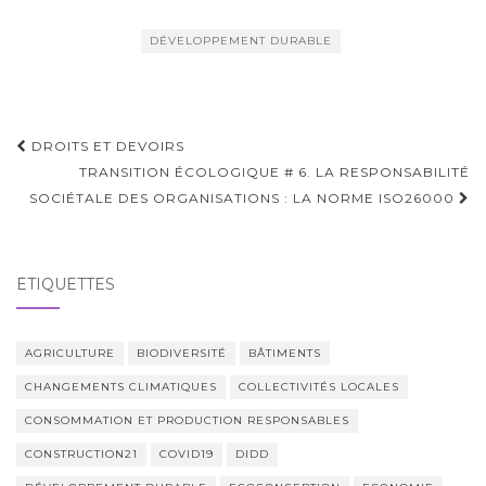
DÉVELOPPEMENT DURABLE
Navigation
DROITS ET DEVOIRS
d'article
TRANSITION ÉCOLOGIQUE # 6. LA RESPONSABILITÉ
SOCIÉTALE DES ORGANISATIONS : LA NORME ISO26000
ÉTIQUETTES
AGRICULTURE
BIODIVERSITÉ
BÂTIMENTS
CHANGEMENTS CLIMATIQUES
COLLECTIVITÉS LOCALES
CONSOMMATION ET PRODUCTION RESPONSABLES
CONSTRUCTION21
COVID19
DIDD