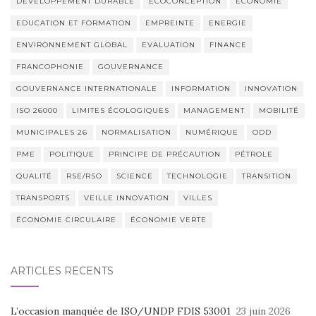
DÉVELOPPEMENT DURABLE
ECOCONCEPTION
ECONOMIE
EDUCATION ET FORMATION
EMPREINTE
ENERGIE
ENVIRONNEMENT GLOBAL
EVALUATION
FINANCE
FRANCOPHONIE
GOUVERNANCE
GOUVERNANCE INTERNATIONALE
INFORMATION
INNOVATION
ISO 26000
LIMITES ÉCOLOGIQUES
MANAGEMENT
MOBILITÉ
MUNICIPALES 26
NORMALISATION
NUMÉRIQUE
ODD
PME
POLITIQUE
PRINCIPE DE PRÉCAUTION
PÉTROLE
QUALITÉ
RSE/RSO
SCIENCE
TECHNOLOGIE
TRANSITION
TRANSPORTS
VEILLE INNOVATION
VILLES
ÉCONOMIE CIRCULAIRE
ÉCONOMIE VERTE
ARTICLES RÉCENTS
L’occasion manquée de ISO/UNDP FDIS 53001
23 juin 2026