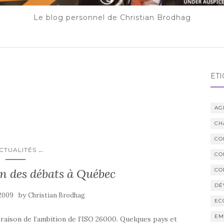
Le blog personnel de Christian Brodhag
ÉTI
AG
CH
CO
...
CTUALITÉS
CO
n des débats à Québec
CO
DÉ
by
 2009
Christian Brodhag
EC
EM
raison de l’ambition de l’ISO 26000. Quelques pays et