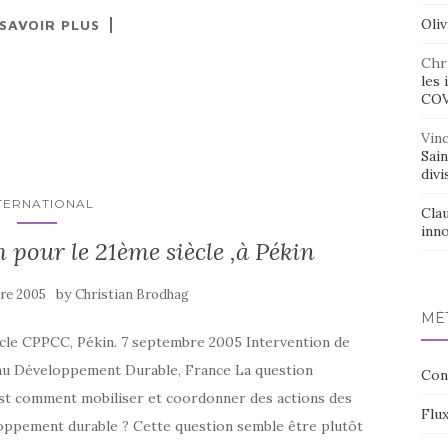
Oliv
 SAVOIR PLUS
Chr
les 
CO
Vin
Sai
divi
TERNATIONAL
Cla
inno
pour le 21ème siècle ,à Pékin
by
re 2005
Christian Brodhag
MÉ
cle CPPCC, Pékin. 7 septembre 2005 Intervention de
 au Développement Durable, France La question
Con
, est comment mobiliser et coordonner des actions des
Flux
loppement durable ? Cette question semble être plutôt