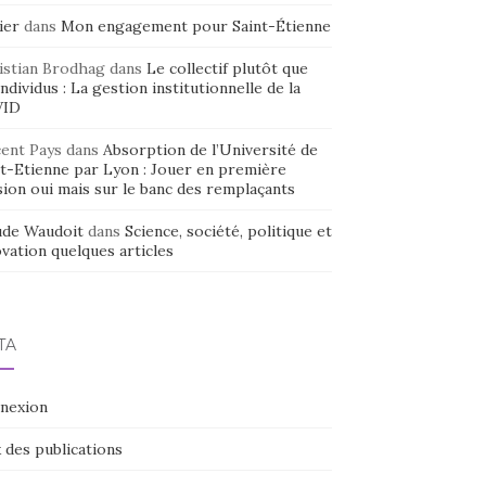
ier
dans
Mon engagement pour Saint-Étienne
istian Brodhag
dans
Le collectif plutôt que
individus : La gestion institutionnelle de la
VID
cent Pays
dans
Absorption de l’Université de
nt-Etienne par Lyon : Jouer en première
sion oui mais sur le banc des remplaçants
ude Waudoit
dans
Science, société, politique et
vation quelques articles
TA
nexion
 des publications