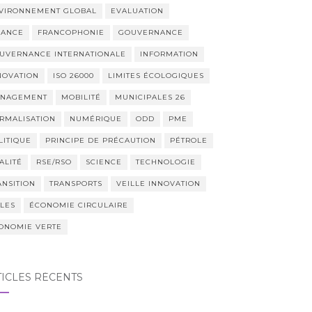
VIRONNEMENT GLOBAL
EVALUATION
NANCE
FRANCOPHONIE
GOUVERNANCE
UVERNANCE INTERNATIONALE
INFORMATION
NOVATION
ISO 26000
LIMITES ÉCOLOGIQUES
NAGEMENT
MOBILITÉ
MUNICIPALES 26
RMALISATION
NUMÉRIQUE
ODD
PME
LITIQUE
PRINCIPE DE PRÉCAUTION
PÉTROLE
ALITÉ
RSE/RSO
SCIENCE
TECHNOLOGIE
ANSITION
TRANSPORTS
VEILLE INNOVATION
LLES
ÉCONOMIE CIRCULAIRE
ONOMIE VERTE
TICLES RÉCENTS