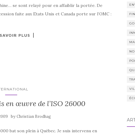
ine… se sont relayé pour en affaiblir la portée. De
EN
ssion faite aux Etats Unis et Canada porte sur l’OMC :
FI
GO
IN
 SAVOIR PLUS
MA
NO
PO
QU
TR
TERNATIONAL
VI
ÉC
is en œuvre de l’ISO 26000
by
 2009
Christian Brodhag
AR
26000 bat son plein à Québec. Je suis intervenu en