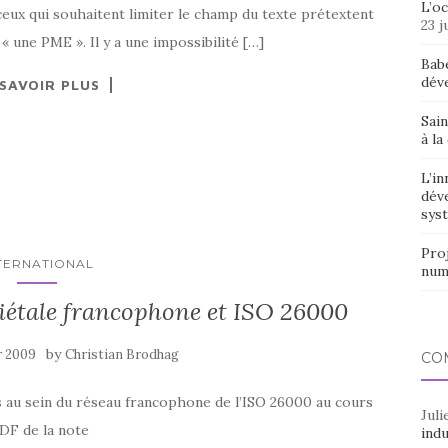
L’o
ceux qui souhaitent limiter le champ du texte prétextent
23 j
 « une PME ». Il y a une impossibilité […]
Bab
dév
 SAVOIR PLUS
Sain
à la
L’in
dév
syst
Proj
TERNATIONAL
num
ciétale francophone et ISO 26000
by
r 2009
Christian Brodhag
CO
s au sein du réseau francophone de l’ISO 26000 au cours
Juli
PDF de la note
indu