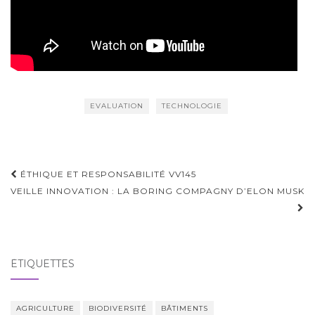
EVALUATION
TECHNOLOGIE
Navigation
ÉTHIQUE ET RESPONSABILITÉ VV145
d'article
VEILLE INNOVATION : LA BORING COMPAGNY D’ELON MUSK
ÉTIQUETTES
AGRICULTURE
BIODIVERSITÉ
BÂTIMENTS