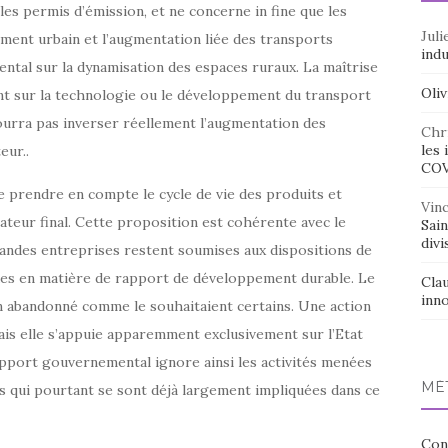
les permis d’émission, et ne concerne in fine que les
Juli
lement urbain et l’augmentation liée des transports
indu
ntal sur la dynamisation des espaces ruraux. La maîtrise
Oliv
nt sur la technologie ou le développement du transport
pourra pas inverser réellement l’augmentation des
Chr
les 
eur..
CO
 prendre en compte le cycle de vie des produits et
Vin
ateur final. Cette proposition est cohérente avec le
Sai
divi
ndes entreprises restent soumises aux dispositions de
ques en matière de rapport de développement durable. Le
Cla
inno
on abandonné comme le souhaitaient certains. Une action
ais elle s’appuie apparemment exclusivement sur l’Etat
port gouvernemental ignore ainsi les activités menées
MÉ
les qui pourtant se sont déjà largement impliquées dans ce
Con