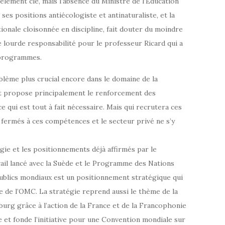
lément clé, mais l’absence du Ministre de l’Education
 ses positions antiécologiste et antinaturaliste, et la
tionale cloisonnée en discipline, fait douter du moindre
 lourde responsabilité pour le professeur Ricard qui a
 programmes.
lème plus crucial encore dans le domaine de la
ort propose principalement le renforcement des
e qui est tout à fait nécessaire. Mais qui recrutera ces
t fermés à ces compétences et le secteur privé ne s’y
égie et les positionnements déjà affirmés par le
vail lancé avec la Suède et le Programme des Nations
ublics mondiaux est un positionnement stratégique qui
ce de l’OMC. La stratégie reprend aussi le thème de la
burg grâce à l’action de la France et de la Francophonie
et fonde l’initiative pour une Convention mondiale sur