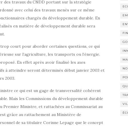
 des travaux du CNDD portant sur la stratégie
EC
rdonné avec celui des travaux menés sur ce même
EM
onctionnaires chargés du développement durable. En
EN
réalisés en matière de développement durable sera
FI
nt.
GO
st trop court pour aborder certaines questions, ce qui
IN
érieuse sur l’agriculture, les transports ou l’énergie.
MA
oposé. En effet après avoir finalisé les axes
NO
fs à atteindre seront déterminés début janvier 2003 et
PO
ars 2003.
QU
nistre ce qui est un gage de transversalité cohérent
TR
able. Mais les Commissions du développement durable
VI
 du Premier Ministre, et rattachées au Commissariat au
ÉC
’est grâce au rattachement au Ministère de
rsonnel de sa titulaire Corinne Lepage que le concept