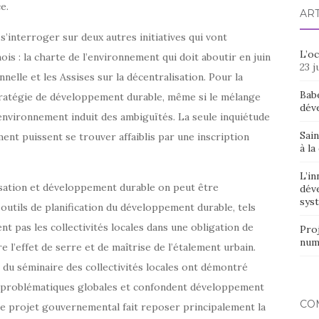
e.
AR
t s’interroger sur deux autres initiatives qui vont
L’o
ois : la charte de l’environnement qui doit aboutir en juin
23 j
nelle et les Assises sur la décentralisation. Pour la
Bab
 stratégie de développement durable, même si le mélange
dév
nvironnement induit des ambiguïtés. La seule inquiétude
Sain
ent puissent se trouver affaiblis par une inscription
à la
L’in
isation et développement durable on peut être
dév
syst
 outils de planification du développement durable, tels
nt pas les collectivités locales dans une obligation de
Proj
num
l’effet de serre et de maîtrise de l’étalement urbain.
 du séminaire des collectivités locales ont démontré
es problématiques globales et confondent développement
CO
Le projet gouvernemental fait reposer principalement la