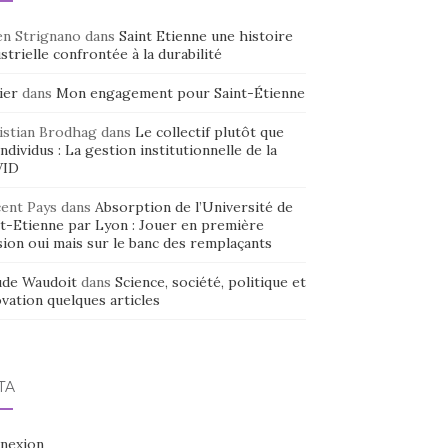
en Strignano
dans
Saint Etienne une histoire
strielle confrontée à la durabilité
ier
dans
Mon engagement pour Saint-Étienne
istian Brodhag
dans
Le collectif plutôt que
individus : La gestion institutionnelle de la
VID
cent Pays
dans
Absorption de l’Université de
nt-Etienne par Lyon : Jouer en première
sion oui mais sur le banc des remplaçants
ude Waudoit
dans
Science, société, politique et
vation quelques articles
TA
nexion