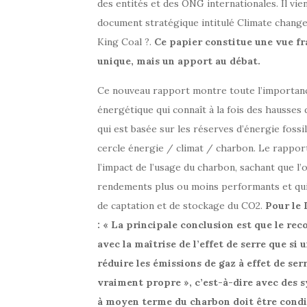
des entités et des ONG internationales. Il vien
document stratégique intitulé Climate chang
King Coal ?.
Ce papier constitue une vue fra
unique, mais un apport au débat.
Ce nouveau rapport montre toute l’importance
énergétique qui connaît à la fois des hausses
qui est basée sur les réserves d’énergie fossil
cercle énergie / climat / charbon. Le rappo
l’impact de l’usage du charbon, sachant que l
rendements plus ou moins performants et qui
de captation et de stockage du CO2.
Pour le
: « La principale conclusion est que le r
avec la maîtrise de l’effet de serre que s
réduire les émissions de gaz à effet de se
vraiment propre », c’est-à-dire avec des 
à moyen terme du charbon doit être condit