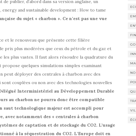
t de publier, d’abord dans sa version anglaise, un
EC
e, energy and sustainable development : How to tame
EM
nçaise du sujet « charbon ». Ce n’est pas une vue
EN
FI
 et le renouveau que présente cette filière
GO
 de prix plus modérées que ceux du pétrole et du gaz et
IN
e les plus vastes. Il faut alors résoudre la quadrature du
MA
rt propose quelques simulations simples examinant
NO
’on peut déployer des centrales à charbon avec des
 sont couplées ou non avec des technologies nouvelles
PO
 Délégué Interministériel au Développement Durable
QU
ecours au charbon ne pourra donc être compatible
TR
i un saut technologique majeur est accompli pour
VI
rre, avec notamment des « centrales à charbon
ÉC
systèmes de captation et de stockage du CO2. L’usage
ionné à la séquestration du CO2. L’Europe doit en