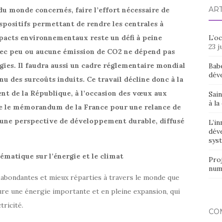
AR
u monde concernés, faire l’effort nécessaire de
spositifs permettant de rendre les centrales à
mpacts environnementaux reste un défi à peine
L’o
23 j
vec peu ou aucune émission de CO2 ne dépend pas
gies. Il faudra aussi un cadre réglementaire mondial
Bab
dév
 des surcoûts induits. Ce travail décline donc à la
dent de la République, à l’occasion des vœux aux
Sain
à la
 que le mémorandum de la France pour une relance de
 une perspective de développement durable, diffusé
L’in
dév
syst
ématique sur l’énergie et le climat
Proj
num
 abondantes et mieux réparties à travers le monde que
ure une énergie importante et en pleine expansion, qui
tricité.
CO