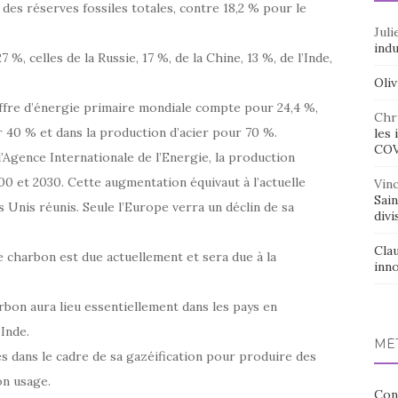
des réserves fossiles totales, contre 18,2 % pour le
Juli
indu
, celles de la Russie, 17 %, de la Chine, 13 %, de l’Inde,
Oliv
offre d’énergie primaire mondiale compte pour 24,4 %,
Chr
r 40 % et dans la production d’acier pour 70 %.
les 
CO
l’Agence Internationale de l’Energie, la production
 et 2030. Cette augmentation équivaut à l’actuelle
Vin
Sai
 Unis réunis. Seule l’Europe verra un déclin de sa
divi
Cla
charbon est due actuellement et sera due à la
inno
bon aura lieu essentiellement dans les pays en
Inde.
MÉ
 dans le cadre de sa gazéification pour produire des
on usage.
Con