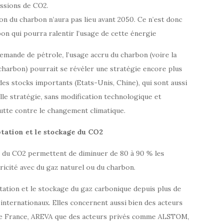
ssions de CO2.
tion du charbon n’aura pas lieu avant 2050. Ce n’est donc
bon qui pourra ralentir l’usage de cette énergie
 demande de pétrole, l’usage accru du charbon (voire la
e charbon) pourrait se révéler une stratégie encore plus
des stocks importants (Etats-Unis, Chine), qui sont aussi
le stratégie, sans modification technologique et
lutte contre le changement climatique.
ptation et le stockage du CO2
e du CO2 permettent de diminuer de 80 à 90 % les
ricité avec du gaz naturel ou du charbon.
ptation et le stockage du gaz carbonique depuis plus de
nternationaux. Elles concernent aussi bien des acteurs
de France, AREVA que des acteurs privés comme ALSTOM,