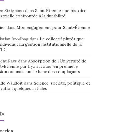
en Strignano
dans
Saint Etienne une histoire
strielle confrontée à la durabilité
ier
dans
Mon engagement pour Saint-Étienne
istian Brodhag
dans
Le collectif plutôt que
individus : La gestion institutionnelle de la
VID
cent Pays
dans
Absorption de l’Université de
nt-Etienne par Lyon : Jouer en première
sion oui mais sur le banc des remplaçants
ude Waudoit
dans
Science, société, politique et
vation quelques articles
TA
nexion