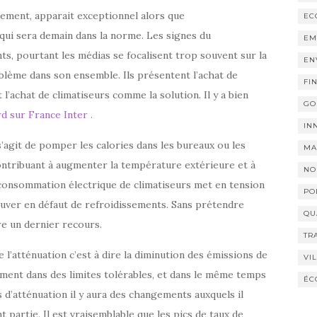
lement, apparait exceptionnel alors que
EC
qui sera demain dans la norme. Les signes du
EM
s, pourtant les médias se focalisent trop souvent sur la
EN
blème dans son ensemble. Ils présentent l’achat de
FI
l’achat de climatiseurs comme la solution. Il y a bien
GO
d sur France Inter .
IN
 s’agit de pomper les calories dans les bureaux ou les
MA
contribuant à augmenter la température extérieure et à
NO
a consommation électrique de climatiseurs met en tension
PO
rouver en défaut de refroidissements. Sans prétendre
QU
tre un dernier recours.
TR
e l’atténuation c’est à dire la diminution des émissions de
VI
ement dans des limites tolérables, et dans le même temps
ÉC
s d’atténuation il y aura des changements auxquels il
t partie. Il est vraisemblable que les pics de taux de