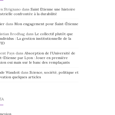
en Strignano
dans
Saint Etienne une histoire
strielle confrontée à la durabilité
ier
dans
Mon engagement pour Saint-Étienne
istian Brodhag
dans
Le collectif plutôt que
individus : La gestion institutionnelle de la
VID
cent Pays
dans
Absorption de l’Université de
nt-Etienne par Lyon : Jouer en première
sion oui mais sur le banc des remplaçants
ude Waudoit
dans
Science, société, politique et
vation quelques articles
TA
nexion