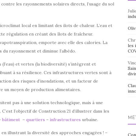
on contre les rayonnements solaires directs, l’usage du sol
Juli
indu
croclimat local en limitant des ilots de chaleur. L’eau et
Oliv
tte régulation en créant des îlots de fraîcheur.
Chr
’évapotranspiration, emporte avec elle des calories. La
les 
s du rayonnement et diminue l’albédo.
CO
Vin
s (l’eau) et vertes (la biodiversité) s’intègrent et
Sai
buant à sa résilience. Ces infrastructures vertes sont à
divi
ction des risques d’inondations, et un facteur de
Cla
oire un moyen de production alimentaires.
inno
mitent pas à une solution technologique, mais à une
C’est l’objectif de Construction 21 d’illustrer dans les
MÉ
 –
bâtiment
–
quartiers
–
infrastructures
urbaine.
 en illustrant la diversité des approches engagées ! –
Con