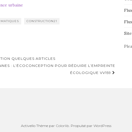
ence urbaine
Flux
IMATIQUES
CONSTRUCTION21
Flu
Sit
Plea
ATION QUELQUES ARTICLES
NES : L’ÉCOCONCEPTION POUR RÉDUIRE L’EMPREINTE
ÉCOLOGIQUE VV159
Activello Thème par
Colorlib
. Propulsé par
WordPress