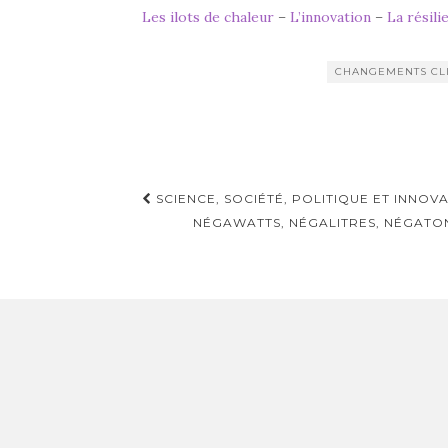
Les ilots de chaleur
–
L’innovation
–
La résili
CHANGEMENTS CL
Navigation
SCIENCE, SOCIÉTÉ, POLITIQUE ET INNOV
d'article
NÉGAWATTS, NÉGALITRES, NÉGATON