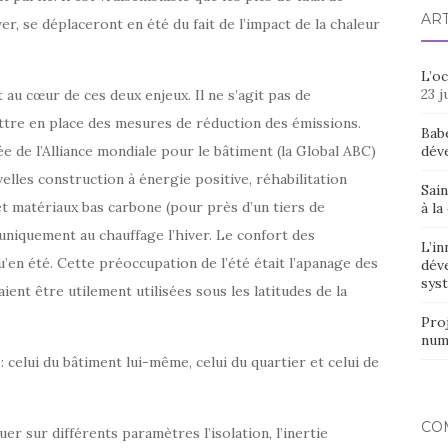
AR
er, se déplaceront en été du fait de l’impact de la chaleur
L’o
23 j
 au cœur de ces deux enjeux. Il ne s’agit pas de
ttre en place des mesures de réduction des émissions.
Bab
e de l’Alliance mondiale pour le bâtiment (la Global ABC)
dév
lles construction à énergie positive, réhabilitation
Sain
t matériaux bas carbone (pour près d’un tiers de
à la
er uniquement au chauffage l’hiver. Le confort des
L’in
’en été. Cette préoccupation de l’été était l’apanage des
dév
syst
ent être utilement utilisées sous les latitudes de la
Proj
num
 celui du bâtiment lui-même, celui du quartier et celui de
CO
uer sur différents paramètres l’isolation, l’inertie