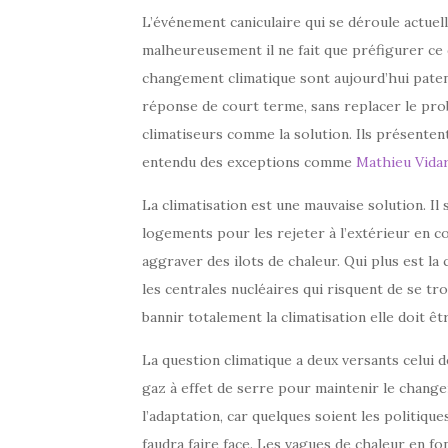
L’événement caniculaire qui se déroule actuel
malheureusement il ne fait que préfigurer ce 
changement climatique sont aujourd’hui patent
réponse de court terme, sans replacer le pro
climatiseurs comme la solution. Ils présentent 
entendu des exceptions comme
Mathieu Vidar
La climatisation est une mauvaise solution. Il
logements pour les rejeter à l’extérieur en 
aggraver des ilots de chaleur. Qui plus est l
les centrales nucléaires qui risquent de se t
bannir totalement la climatisation elle doit ê
La question climatique a deux versants celui d
gaz à effet de serre pour maintenir le chang
l’adaptation, car quelques soient les politique
faudra faire face. Les vagues de chaleur en fon