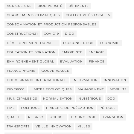
ARTICLES
AGRICULTURE
BIODIVERSITÉ
BÂTIMENTS
CHANGEMENTS CLIMATIQUES
COLLECTIVITÉS LOCALES
CONSOMMATION ET PRODUCTION RESPONSABLES
CONSTRUCTION21
COVID19
DIDD
DÉVELOPPEMENT DURABLE
ECOCONCEPTION
ECONOMIE
EDUCATION ET FORMATION
EMPREINTE
ENERGIE
ENVIRONNEMENT GLOBAL
EVALUATION
FINANCE
FRANCOPHONIE
GOUVERNANCE
GOUVERNANCE INTERNATIONALE
INFORMATION
INNOVATION
ISO 26000
LIMITES ÉCOLOGIQUES
MANAGEMENT
MOBILITÉ
MUNICIPALES 26
NORMALISATION
NUMÉRIQUE
ODD
PME
POLITIQUE
PRINCIPE DE PRÉCAUTION
PÉTROLE
QUALITÉ
RSE/RSO
SCIENCE
TECHNOLOGIE
TRANSITION
TRANSPORTS
VEILLE INNOVATION
VILLES