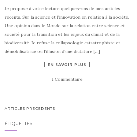
Je propose à votre lecture quelques-uns de mes articles
récents. Sur la science et l’innovation en relation à la société.
Une opinion dans le Monde sur la relation entre science et
société pour la transition et les enjeux du climat et de la
biodiversité. Je refuse la collapsologie catastrophiste et
démobilisatrice ou l’illusion d’une dictature […]
EN SAVOIR PLUS
1 Commentaire
NAVIGATION
ARTICLES PRÉCÉDENTS
AU
ÉTIQUETTES
SEIN
DES