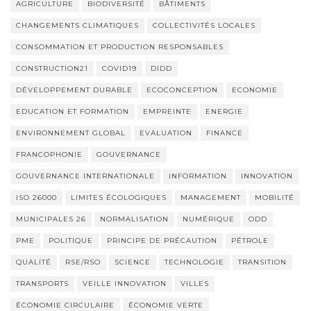
AGRICULTURE
BIODIVERSITÉ
BÂTIMENTS
CHANGEMENTS CLIMATIQUES
COLLECTIVITÉS LOCALES
CONSOMMATION ET PRODUCTION RESPONSABLES
CONSTRUCTION21
COVID19
DIDD
DÉVELOPPEMENT DURABLE
ECOCONCEPTION
ECONOMIE
EDUCATION ET FORMATION
EMPREINTE
ENERGIE
ENVIRONNEMENT GLOBAL
EVALUATION
FINANCE
FRANCOPHONIE
GOUVERNANCE
GOUVERNANCE INTERNATIONALE
INFORMATION
INNOVATION
ISO 26000
LIMITES ÉCOLOGIQUES
MANAGEMENT
MOBILITÉ
MUNICIPALES 26
NORMALISATION
NUMÉRIQUE
ODD
PME
POLITIQUE
PRINCIPE DE PRÉCAUTION
PÉTROLE
QUALITÉ
RSE/RSO
SCIENCE
TECHNOLOGIE
TRANSITION
TRANSPORTS
VEILLE INNOVATION
VILLES
ÉCONOMIE CIRCULAIRE
ÉCONOMIE VERTE