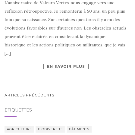
L’anniversaire de Valeurs Vertes nous engage vers une
réflexion rétrospective. Je remonterai à 50 ans, un peu plus
loin que sa naissance. Sur certaines questions il y a eu des
évolutions favorables sur d’autres non. Les obstacles actuels
peuvent être éclairés en considérant la dynamique
historique et les actions politiques ou militantes, que je vais
[…]
EN SAVOIR PLUS
NAVIGATION
ARTICLES PRÉCÉDENTS
AU
ÉTIQUETTES
SEIN
DES
ARTICLES
AGRICULTURE
BIODIVERSITÉ
BÂTIMENTS