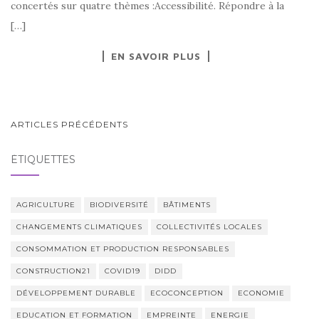
concertés sur quatre thèmes :Accessibilité. Répondre à la
[…]
EN SAVOIR PLUS
NAVIGATION
ARTICLES PRÉCÉDENTS
AU
ÉTIQUETTES
SEIN
DES
ARTICLES
AGRICULTURE
BIODIVERSITÉ
BÂTIMENTS
CHANGEMENTS CLIMATIQUES
COLLECTIVITÉS LOCALES
CONSOMMATION ET PRODUCTION RESPONSABLES
CONSTRUCTION21
COVID19
DIDD
DÉVELOPPEMENT DURABLE
ECOCONCEPTION
ECONOMIE
EDUCATION ET FORMATION
EMPREINTE
ENERGIE