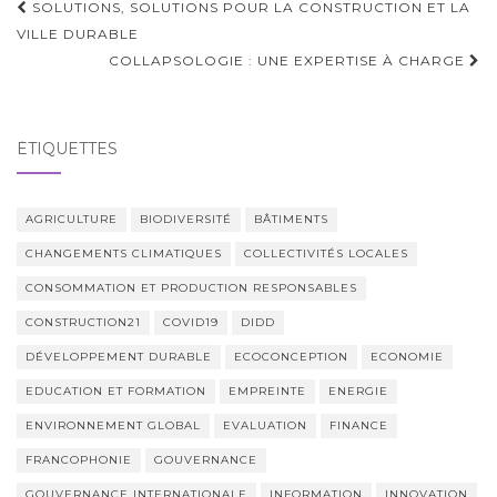
Navigation
SOLUTIONS, SOLUTIONS POUR LA CONSTRUCTION ET LA
d'article
VILLE DURABLE
COLLAPSOLOGIE : UNE EXPERTISE À CHARGE
ÉTIQUETTES
AGRICULTURE
BIODIVERSITÉ
BÂTIMENTS
CHANGEMENTS CLIMATIQUES
COLLECTIVITÉS LOCALES
CONSOMMATION ET PRODUCTION RESPONSABLES
CONSTRUCTION21
COVID19
DIDD
DÉVELOPPEMENT DURABLE
ECOCONCEPTION
ECONOMIE
EDUCATION ET FORMATION
EMPREINTE
ENERGIE
ENVIRONNEMENT GLOBAL
EVALUATION
FINANCE
FRANCOPHONIE
GOUVERNANCE
GOUVERNANCE INTERNATIONALE
INFORMATION
INNOVATION