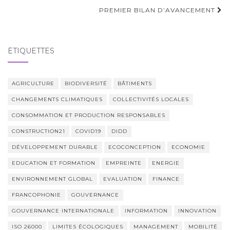
d'article
PREMIER BILAN D’AVANCEMENT
ÉTIQUETTES
AGRICULTURE
BIODIVERSITÉ
BÂTIMENTS
CHANGEMENTS CLIMATIQUES
COLLECTIVITÉS LOCALES
CONSOMMATION ET PRODUCTION RESPONSABLES
CONSTRUCTION21
COVID19
DIDD
DÉVELOPPEMENT DURABLE
ECOCONCEPTION
ECONOMIE
EDUCATION ET FORMATION
EMPREINTE
ENERGIE
ENVIRONNEMENT GLOBAL
EVALUATION
FINANCE
FRANCOPHONIE
GOUVERNANCE
GOUVERNANCE INTERNATIONALE
INFORMATION
INNOVATION
ISO 26000
LIMITES ÉCOLOGIQUES
MANAGEMENT
MOBILITÉ