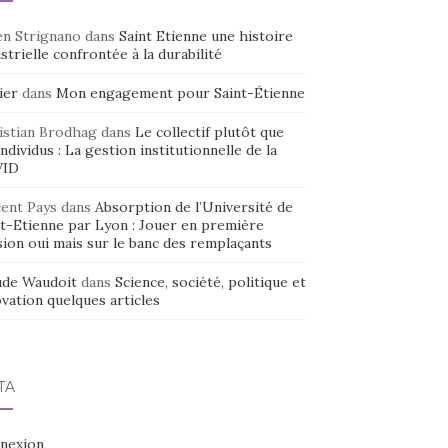
en Strignano
dans
Saint Etienne une histoire
strielle confrontée à la durabilité
ier
dans
Mon engagement pour Saint-Étienne
istian Brodhag
dans
Le collectif plutôt que
individus : La gestion institutionnelle de la
VID
cent Pays
dans
Absorption de l’Université de
nt-Etienne par Lyon : Jouer en première
sion oui mais sur le banc des remplaçants
ude Waudoit
dans
Science, société, politique et
vation quelques articles
TA
nexion