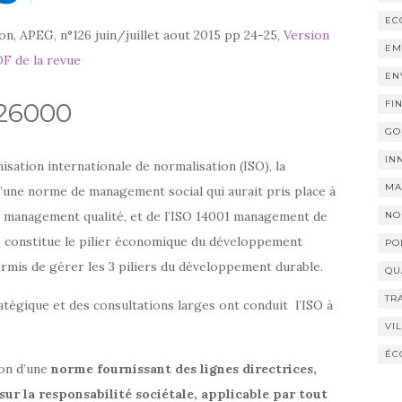
EC
n, APEG, n°126 juin/juillet aout 2015 pp 24-25,
Version
EM
F de la revue
EN
 26000
FI
GO
IN
ation internationale de normalisation (ISO), la
MA
une norme de management social qui aurait pris place à
de management qualité, et de l’ISO 14001 management de
NO
té constitue le pilier économique du développement
PO
permis de gérer les 3 piliers du développement durable.
QU
TR
atégique et des consultations larges ont conduit l’ISO à
VI
ÉC
ion d’une
norme fournissant des lignes directrices,
 sur la responsabilité sociétale, applicable par tout