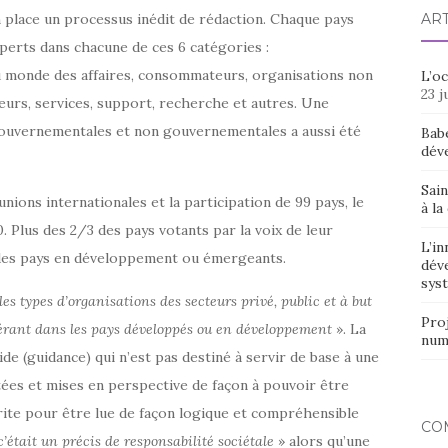
en place un processus inédit de rédaction. Chaque pays
AR
perts dans chacune de ces 6 catégories :
 monde des affaires, consommateurs, organisations non
L’o
23 j
eurs, services, support, recherche et autres. Une
gouvernementales et non gouvernementales a aussi été
Bab
dév
Sain
unions internationales et la participation de 99 pays, le
à la
0. Plus des 2/3 des pays votants par la voix de leur
L’in
 des pays en développement ou émergeants.
dév
syst
 les types d’organisations des secteurs privé, public et à but
Proj
 opérant dans les pays développés ou en développement
». La
num
de (guidance) qui n’est pas destiné à servir de base à une
tées et mises en perspective de façon à pouvoir être
crite pour être lue de façon logique et compréhensible
CO
’était un précis de responsabilité sociétale
» alors qu’une