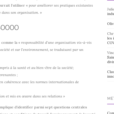
rait l’utiliser «
pour améliorer ses pratiques existantes
Juli
le dans son organisation
. »
indu
Oliv
260000
Chr
les 
le comme la «
responsabilité d’une organisation vis-à-vis
CO
 société et sur l’environnement, se traduisant par un
Vin
Sai
divi
pris à la santé et au bien-être de la société;
Cla
prenantes ;
inno
t en cohérence avec les normes internationales de
tion et mis en œuvre dans ses relations »
MÉ
 implique d’identifier parmi sept questions centrales
Con