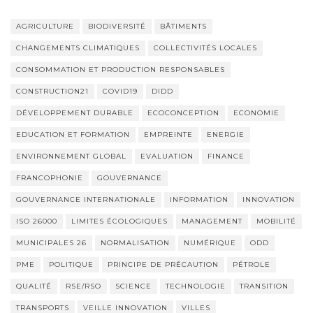
AGRICULTURE
BIODIVERSITÉ
BÂTIMENTS
CHANGEMENTS CLIMATIQUES
COLLECTIVITÉS LOCALES
CONSOMMATION ET PRODUCTION RESPONSABLES
CONSTRUCTION21
COVID19
DIDD
DÉVELOPPEMENT DURABLE
ECOCONCEPTION
ECONOMIE
EDUCATION ET FORMATION
EMPREINTE
ENERGIE
ENVIRONNEMENT GLOBAL
EVALUATION
FINANCE
FRANCOPHONIE
GOUVERNANCE
GOUVERNANCE INTERNATIONALE
INFORMATION
INNOVATION
ISO 26000
LIMITES ÉCOLOGIQUES
MANAGEMENT
MOBILITÉ
MUNICIPALES 26
NORMALISATION
NUMÉRIQUE
ODD
PME
POLITIQUE
PRINCIPE DE PRÉCAUTION
PÉTROLE
QUALITÉ
RSE/RSO
SCIENCE
TECHNOLOGIE
TRANSITION
TRANSPORTS
VEILLE INNOVATION
VILLES