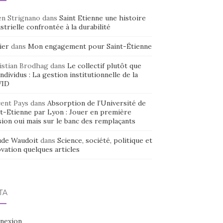
en Strignano
dans
Saint Etienne une histoire
strielle confrontée à la durabilité
ier
dans
Mon engagement pour Saint-Étienne
istian Brodhag
dans
Le collectif plutôt que
individus : La gestion institutionnelle de la
VID
cent Pays
dans
Absorption de l’Université de
nt-Etienne par Lyon : Jouer en première
sion oui mais sur le banc des remplaçants
ude Waudoit
dans
Science, société, politique et
vation quelques articles
TA
nexion