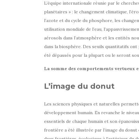
L’équipe internationale réunie par le cherche
planétaires » : le changement climatique, l’éro
l’azote et du cycle du phosphore, les changemen
utilisation mondiale de l’eau, l’appauvrissem
aérosols dans l’atmosphère et les entités nouv
dans la biosphère. Des seuils quantitatifs ont 
été dépassés pour la plupart ou le seront sou
La somme des comportements vertueux et d
L’image du donut
Les sciences physiques et naturelles permetten
développement humain. En revanche le niveau
essentiels de chaque humain et son épanouis
frontière a été illustrée par l’image du donut
deux frontières, écologique à l’extérieur du d