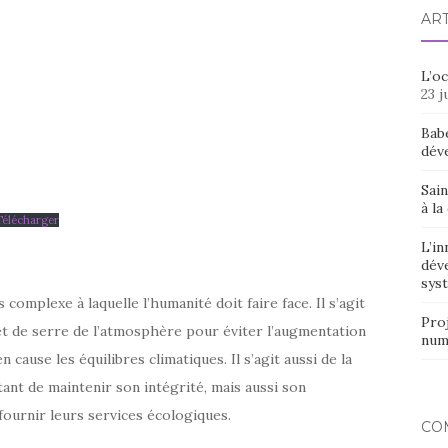
AR
L’o
23 j
Bab
dév
Sain
à la
Télécharger
L’in
dév
syst
 complexe à laquelle l’humanité doit faire face. Il s’agit
Proj
fet de serre de l’atmosphère pour éviter l’augmentation
num
 cause les équilibres climatiques. Il s’agit aussi de la
ant de maintenir son intégrité, mais aussi son
 fournir leurs services écologiques.
CO