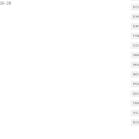
p26-28
EC
EM
EN
FI
GO
IN
MA
NO
PO
QU
TR
VI
ÉC