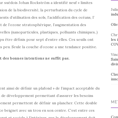
ur suédois Johan Rockström a identifié neuf « limites
Juli
sion de la biodiversité, la perturbation du cycle de
indu
ts d’utilisation des sols, l’acidification des océans, I’
Oliv
ent de l’ozone stratosphérique, l’augmentation des
elles (nanoparticules, plastiques, polluants chimiques..)
Chr
les 
pu être définis pour sept d’entre elles. Ces seuils ont
CO
s peu. Seule la couche d’ozone a une tendance positive.
Vin
es bonnes intentions ne suffit pas.
Sai
divi
Cla
inno
t ainsi de définir un plafond » de l’impact acceptable du
 de développement permettant d’assurer les besoins
MÉ
sement permettent de définir un plancher. Cette double
 ce beignet avec un trou en son centre. C’est entre ces
Con
onut et sociale à l’intérieur, que le développement doit