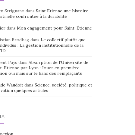
en Strignano
dans
Saint Etienne une histoire
strielle confrontée à la durabilité
ier
dans
Mon engagement pour Saint-Étienne
istian Brodhag
dans
Le collectif plutôt que
individus : La gestion institutionnelle de la
VID
cent Pays
dans
Absorption de l’Université de
nt-Etienne par Lyon : Jouer en première
sion oui mais sur le banc des remplaçants
ude Waudoit
dans
Science, société, politique et
vation quelques articles
TA
nexion