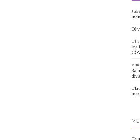
Juli
indu
Oliv
Chr
les 
CO
Vin
Sai
divi
Cla
inno
MÉ
Con