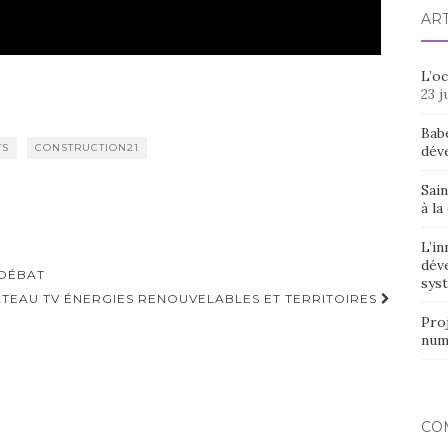
AR
L’o
23 j
Bab
TS
CONSTRUCTION21
dév
Sain
à la
L’in
dév
 DÉBAT
syst
LATEAU TV ÉNERGIES RENOUVELABLES ET TERRITOIRES
Proj
num
CO