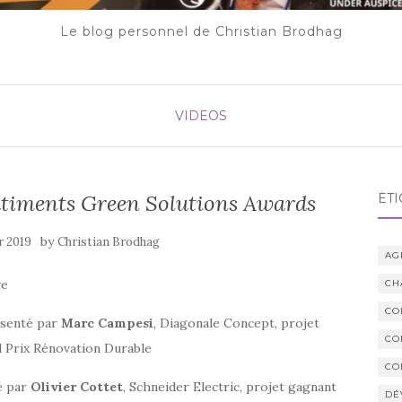
Le blog personnel de Christian Brodhag
VIDEOS
bâtiments Green Solutions Awards
ÉTI
by
r 2019
Christian Brodhag
AG
ve
CH
CO
ésenté par
Marc Campesi
, Diagonale Concept, projet
CO
d Prix Rénovation Durable
CO
é par
Olivier Cottet
, Schneider Electric, projet gagnant
DÉ