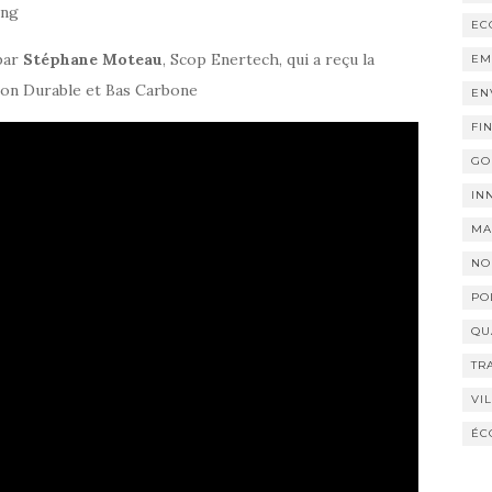
ing
EC
 par
Stéphane Moteau
, Scop Enertech, qui a reçu la
EM
ion Durable et Bas Carbone
EN
FI
GO
IN
MA
NO
PO
QU
TR
VI
ÉC