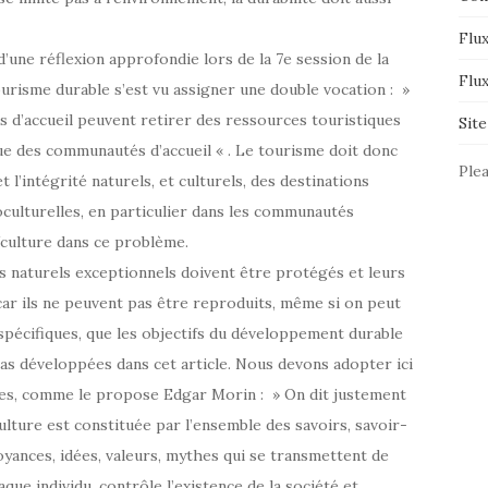
Flux
d’une réflexion approfondie lors de la 7e session de la
Flu
risme durable s’est vu assigner une double vocation : »
d’accueil peuvent retirer des ressources touristiques
Sit
que des communautés d’accueil « . Le tourisme doit donc
Plea
 l’intégrité naturels, et culturels, des destinations
culturelles, en particulier dans les communautés
e/culture dans ce problème.
es naturels exceptionnels doivent être protégés et leurs
car ils ne peuvent pas être reproduits, même si on peut
spécifiques, que les objectifs du développement durable
pas développées dans cet article. Nous devons adopter ici
ures, comme le propose Edgar Morin : » On dit justement
culture est constituée par l’ensemble des savoirs, savoir-
royances, idées, valeurs, mythes qui se transmettent de
ue individu, contrôle l’existence de la société et