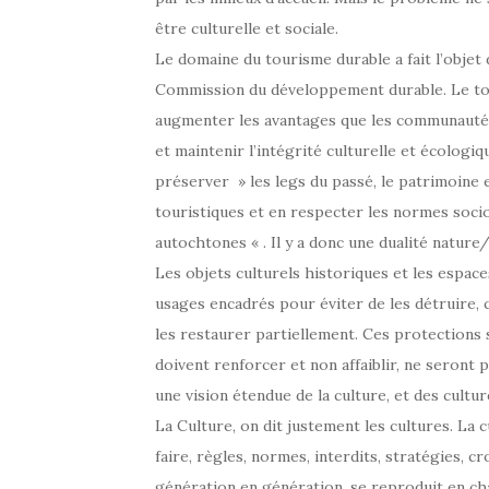
être culturelle et sociale.
Le domaine du tourisme durable a fait l’objet 
Commission du développement durable. Le tou
augmenter les avantages que les communautés 
et maintenir l’intégrité culturelle et écologi
préserver » les legs du passé, le patrimoine et
touristiques et en respecter les normes socio
autochtones « . Il y a donc une dualité natur
Les objets culturels historiques et les espac
usages encadrés pour éviter de les détruire, 
les restaurer partiellement. Ces protections 
doivent renforcer et non affaiblir, ne seront 
une vision étendue de la culture, et des cult
La Culture, on dit justement les cultures. La 
faire, règles, normes, interdits, stratégies, c
génération en génération, se reproduit en chaq