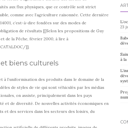
AR
ités aux flux physiques, que ce contrôle soit strict
aible, comme avec l’agriculture raisonnée. Cette dernière
L’o
 14001, c’est-à-dire fondées sur des modes de
23 j
igation de résultats [[Selon les propositions de Guy
Bab
et de la Pêche, février 2000, à lire à
dév
el/CATALDOC/]].
Sain
à la
t biens culturels
L’in
dév
t à l’uniformisation des produits dans le domaine de la
syst
les de styles de vie qui sont véhiculés par les médias
Proj
tionales, on assiste, principalement dans les pays
num
ité et de diversité. De nouvelles activités économiques en
 et des services dans les secteurs des loisirs, du
CO
uction artificielle de différents produits, images de