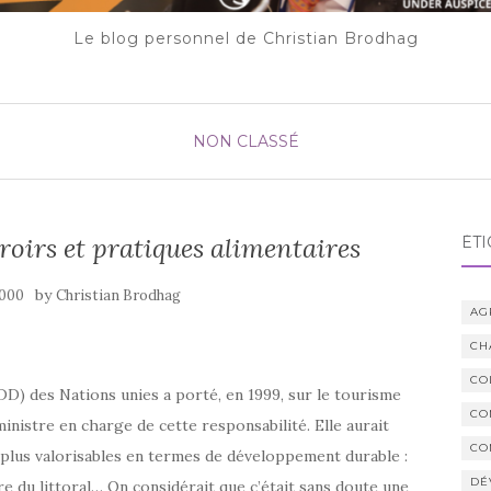
Le blog personnel de Christian Brodhag
NON CLASSÉ
rroirs et pratiques alimentaires
ÉTI
by
2000
Christian Brodhag
AG
CH
CO
) des Nations unies a porté, en 1999, sur le tourisme
CO
ministre en charge de cette responsabilité. Elle aurait
CO
 plus valorisables en termes de développement durable :
DÉ
re du littoral… On considérait que c’était sans doute une