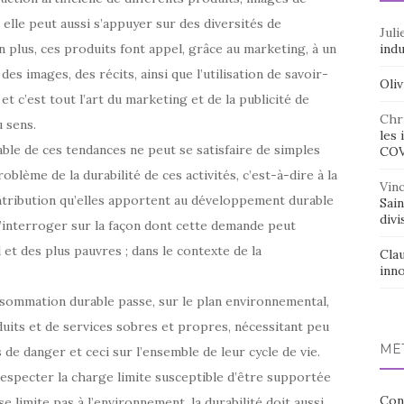
 elle peut aussi s’appuyer sur des diversités de
Juli
n plus, ces produits font appel, grâce au marketing, à un
indu
des images, des récits, ainsi que l’utilisation de savoir-
Oliv
 c’est tout l’art du marketing et de la publicité de
Chr
 sens.
les 
ble de ces tendances ne peut se satisfaire de simples
CO
oblème de la durabilité de ces activités, c’est-à-dire à la
Vin
ontribution qu’elles apportent au développement durable
Sai
divi
 s’interroger sur la façon dont cette demande peut
t des plus pauvres ; dans le contexte de la
Cla
inno
sommation durable passe, sur le plan environnemental,
uits et de services sobres et propres, nécessitant peu
MÉ
de danger et ceci sur l’ensemble de leur cycle de vie.
 respecter la charge limite susceptible d’être supportée
Con
se limite pas à l’environnement, la durabilité doit aussi