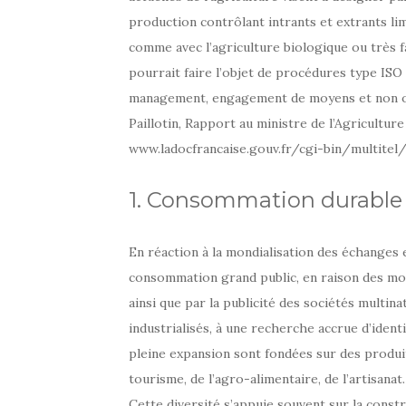
production contrôlant intrants et extrants lim
comme avec l’agriculture biologique ou très f
pourrait faire l’objet de procédures type ISO
management, engagement de moyens et non obl
Paillotin, Rapport au ministre de l’Agriculture 
www.ladocfrancaise.gouv.fr/cgi-bin/multit
1. Consommation durable e
En réaction à la mondialisation des échanges e
consommation grand public, en raison des modè
ainsi que par la publicité des sociétés multina
industrialisés, à une recherche accrue d’ident
pleine expansion sont fondées sur des produits
tourisme, de l’agro-alimentaire, de l’artisanat.
Cette diversité s’appuie souvent sur la constr