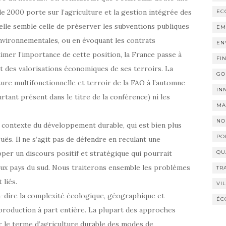
 2000 porte sur l’agriculture et la gestion intégrée des
EC
cielle semble celle de préserver les subventions publiques
EM
environnementales, ou en évoquant les contrats
EN
timer l’importance de cette position, la France passe à
FI
t des valorisations économiques de ses terroirs. La
GO
ture multifonctionnelle et terroir de la FAO à l’automne
IN
rtant présent dans le titre de la conférence) ni les
MA
NO
le contexte du développement durable, qui est bien plus
PO
uës. Il ne s’agit pas de défendre en reculant une
pper un discours positif et stratégique qui pourrait
QU
ux pays du sud. Nous traiterons ensemble les problèmes
TR
 liés.
VI
-à-dire la complexité écologique, géographique et
ÉC
 production à part entière. La plupart des approches
ar le terme d’agriculture durable des modes de