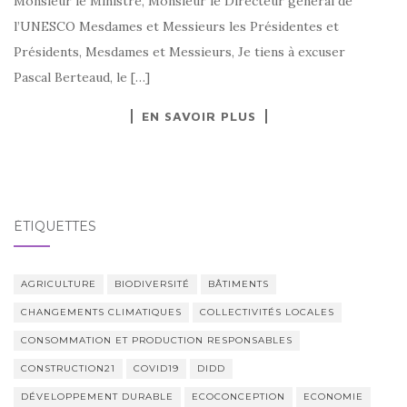
Monsieur le Ministre, Monsieur le Directeur général de
l’UNESCO Mesdames et Messieurs les Présidentes et
Présidents, Mesdames et Messieurs, Je tiens à excuser
Pascal Berteaud, le […]
EN SAVOIR PLUS
ÉTIQUETTES
AGRICULTURE
BIODIVERSITÉ
BÂTIMENTS
CHANGEMENTS CLIMATIQUES
COLLECTIVITÉS LOCALES
CONSOMMATION ET PRODUCTION RESPONSABLES
CONSTRUCTION21
COVID19
DIDD
DÉVELOPPEMENT DURABLE
ECOCONCEPTION
ECONOMIE