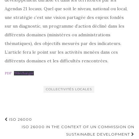
développement durable et dans les territoires par les
Agendas 21 locaux. Quel que soit le niveau, national ou local,
une stratégie c’est une vision partagée des enjeux fondés
sur un diagnostic, un programme d’action décliné dans les
différents domaines (ministères ou administrations
thématiques), des objectifs mesurés par des indicateurs.
L’article fera le point sur les activités menées dans ces
différents domaines et les difficultés rencontrées.
PDF
Télécharger
COLLECTIVITÉS LOCALES
Navigation
ISO 26000
d'article
ISO 26000 IN THE CONTEXT OF UN COMMISSION ON
SUSTAINABLE DEVELOPMENT