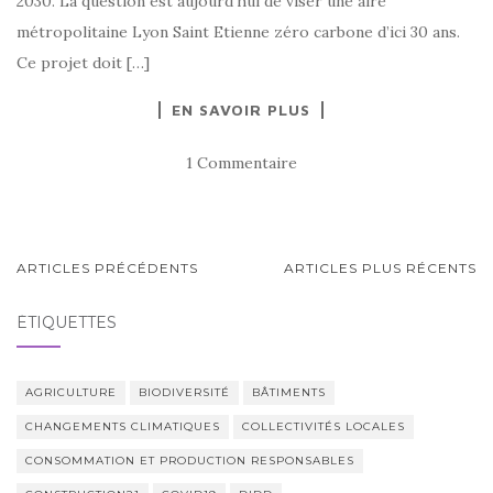
2030. La question est aujourd’hui de viser une aire
métropolitaine Lyon Saint Etienne zéro carbone d’ici 30 ans.
Ce projet doit […]
EN SAVOIR PLUS
1 Commentaire
NAVIGATION
ARTICLES PRÉCÉDENTS
ARTICLES PLUS RÉCENTS
AU
ÉTIQUETTES
SEIN
DES
ARTICLES
AGRICULTURE
BIODIVERSITÉ
BÂTIMENTS
CHANGEMENTS CLIMATIQUES
COLLECTIVITÉS LOCALES
CONSOMMATION ET PRODUCTION RESPONSABLES