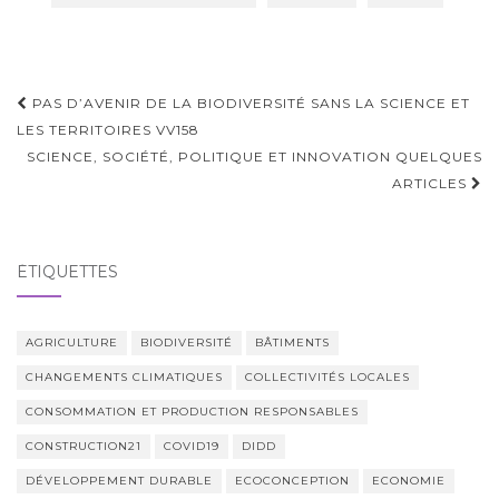
Navigation
PAS D’AVENIR DE LA BIODIVERSITÉ SANS LA SCIENCE ET
d'article
LES TERRITOIRES VV158
SCIENCE, SOCIÉTÉ, POLITIQUE ET INNOVATION QUELQUES
ARTICLES
ÉTIQUETTES
AGRICULTURE
BIODIVERSITÉ
BÂTIMENTS
CHANGEMENTS CLIMATIQUES
COLLECTIVITÉS LOCALES
CONSOMMATION ET PRODUCTION RESPONSABLES
CONSTRUCTION21
COVID19
DIDD
DÉVELOPPEMENT DURABLE
ECOCONCEPTION
ECONOMIE