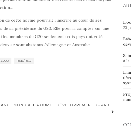
AR
action…
on de cette norme pourrait l’inscrire au cœur de ses
L’o
23 j
s de sa présidence du G20. Elle pourra compter sur une
mi les membres du G20 seulement trois pays ont voté
Bab
dév
 deux se sont abstenus (Allemagne et Australie.
Sain
à la
26000
RSE/RSO
L’in
dév
syst
Proj
num
RNANCE MONDIALE POUR LE DÉVELOPPEMENT DURABLE
CO