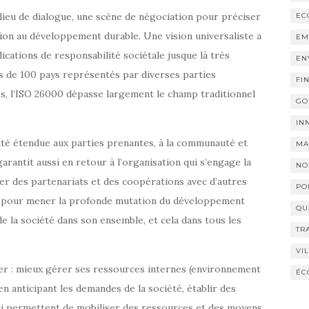
n lieu de dialogue, une scène de négociation pour préciser
EC
ion au développement durable. Une vision universaliste a
EM
cations de responsabilité sociétale jusque là très
EN
ès de 100 pays représentés par diverses parties
FI
es, l’ISO 26000 dépasse largement le champ traditionnel
GO
IN
ité étendue aux parties prenantes, à la communauté et
MA
rantit aussi en retour à l’organisation qui s’engage la
NO
per des partenariats et des coopérations avec d’autres
PO
ien pour mener la profonde mutation du développement
QU
e la société dans son ensemble, et cela dans tous les
TR
VI
er : mieux gérer ses ressources internes (environnement
ÉC
n anticipant les demandes de la société, établir des
lui permettent de mobiliser des ressources et des moyens