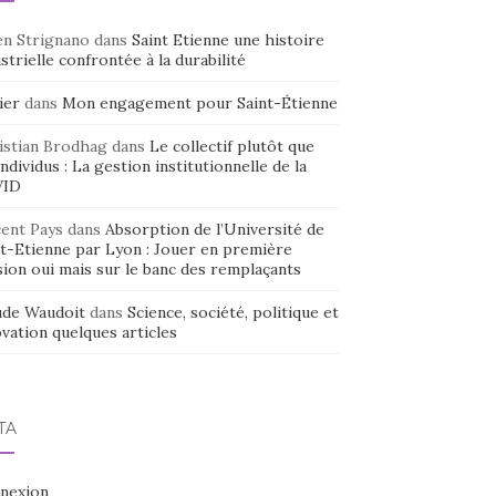
en Strignano
dans
Saint Etienne une histoire
strielle confrontée à la durabilité
ier
dans
Mon engagement pour Saint-Étienne
istian Brodhag
dans
Le collectif plutôt que
individus : La gestion institutionnelle de la
VID
cent Pays
dans
Absorption de l’Université de
nt-Etienne par Lyon : Jouer en première
sion oui mais sur le banc des remplaçants
ude Waudoit
dans
Science, société, politique et
vation quelques articles
TA
nexion