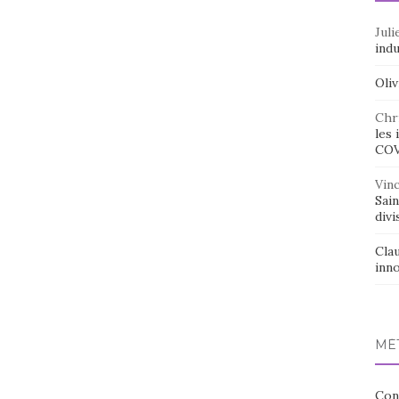
Juli
indu
Oliv
Chr
les 
CO
Vin
Sai
divi
Cla
inno
MÉ
Con