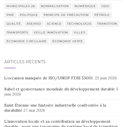
MUNICIPALES 26
NORMALISATION
NUMÉRIQUE
ODD
PME
POLITIQUE
PRINCIPE DE PRÉCAUTION
PÉTROLE
QUALITÉ
RSE/RSO
SCIENCE
TECHNOLOGIE
TRANSITION
TRANSPORTS
VEILLE INNOVATION
VILLES
ÉCONOMIE CIRCULAIRE
ÉCONOMIE VERTE
ARTICLES RÉCENTS
L’occasion manquée de ISO/UNDP FDIS 53001
23 juin 2026
Babel et gouvernance mondiale du développement durable
5
juin 2026
Saint Etienne une histoire industrielle confrontée à la
durabilité
27 mai 2026
L’innovation locale et sa contribution au développement
durable : pour une taxonomie du système local de transition.