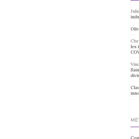
Juli
indu
Oliv
Chr
les 
CO
Vin
Sai
divi
Cla
inno
MÉ
Con