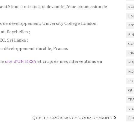
senté leur contribution devant le 2ème commission de
EC
EM
s de développement, University College London ;
EN
nt, Seychelles ;
FI
C, Sri Lanka ;
GO
au développement durable, France.
IN
 le
site d’UN DESA
et ci après mes interventions en
MA
NO
PO
QU
TR
VI
QUELLE CROISSANCE POUR DEMAIN ?
ÉC