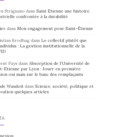
en Strignano
dans
Saint Etienne une histoire
strielle confrontée à la durabilité
ier
dans
Mon engagement pour Saint-Étienne
istian Brodhag
dans
Le collectif plutôt que
individus : La gestion institutionnelle de la
VID
cent Pays
dans
Absorption de l’Université de
nt-Etienne par Lyon : Jouer en première
sion oui mais sur le banc des remplaçants
ude Waudoit
dans
Science, société, politique et
vation quelques articles
TA
nexion