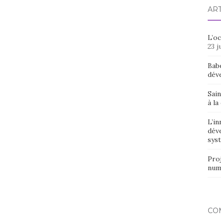
AR
L’o
23 j
Bab
dév
Sain
à la
L’in
dév
syst
Proj
num
CO