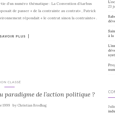
L’o
rtie d’un numéro thématique : La Convention d’Aarhus
23 j
posait de passer « de la contrainte au contrat« , Patrick
Bab
ironnement répondait « le contrat sinon la contrainte« .
dév
Sain
à la
 SAVOIR PLUS
L’in
dév
syst
Proj
num
NON CLASSÉ
CO
paradigme de l’action politique ?
by
re 1999
Christian Brodhag
Juli
indu