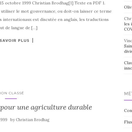
 15 octobre 1999 Christian Brodhag[1] Texte en PDF 1.
Oliv
tiliser le mot gouvernance, ou doit-on laisser ce terme
Chr
 internationaux est discutée en anglais, les traductions
les 
tut de langue de […]
CO
 SAVOIR PLUS
Vin
Sai
divi
Cla
inno
NON CLASSÉ
MÉ
 pour une agriculture durable
Con
by
 1999
Christian Brodhag
Flux