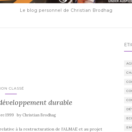
Le blog personnel de Christian Brodhag
ÉTI
AG
CH
CO
NON CLASSÉ
CO
 développement durable
CO
DÉ
by
re 1999
Christian Brodhag
EC
EM
elative à la restructuration de l’ALMAE et au projet