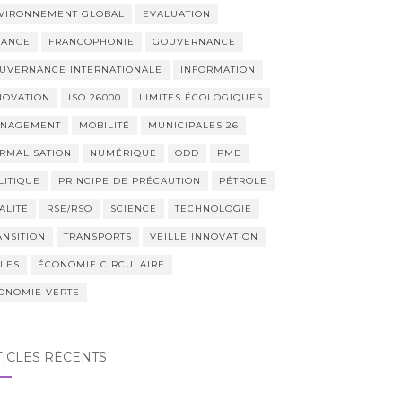
VIRONNEMENT GLOBAL
EVALUATION
NANCE
FRANCOPHONIE
GOUVERNANCE
UVERNANCE INTERNATIONALE
INFORMATION
NOVATION
ISO 26000
LIMITES ÉCOLOGIQUES
NAGEMENT
MOBILITÉ
MUNICIPALES 26
RMALISATION
NUMÉRIQUE
ODD
PME
LITIQUE
PRINCIPE DE PRÉCAUTION
PÉTROLE
ALITÉ
RSE/RSO
SCIENCE
TECHNOLOGIE
ANSITION
TRANSPORTS
VEILLE INNOVATION
LLES
ÉCONOMIE CIRCULAIRE
ONOMIE VERTE
TICLES RÉCENTS