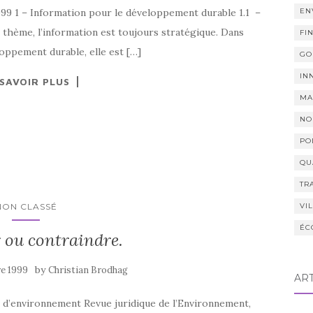
9 1 – Information pour le développement durable 1.1 –
EN
e thème, l’information est toujours stratégique. Dans
FI
loppement durable, elle est […]
GO
IN
 SAVOIR PLUS
MA
NO
PO
QU
TR
NON CLASSÉ
VI
ÉC
 ou contraindre.
by
re 1999
Christian Brodhag
AR
e d’environnement Revue juridique de l’Environnement,