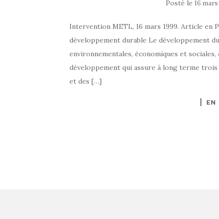
Posté le
16 mars
Intervention METL, 16 mars 1999. Article en 
développement durable Le développement dur
environnementales, économiques et sociales, 
développement qui assure à long terme trois o
et des […]
EN
NAVIGATION
AU
SEIN
DES