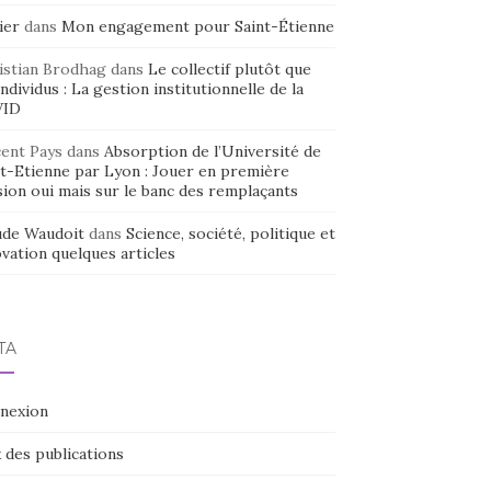
ier
dans
Mon engagement pour Saint-Étienne
istian Brodhag
dans
Le collectif plutôt que
individus : La gestion institutionnelle de la
VID
cent Pays
dans
Absorption de l’Université de
nt-Etienne par Lyon : Jouer en première
sion oui mais sur le banc des remplaçants
ude Waudoit
dans
Science, société, politique et
vation quelques articles
TA
nexion
 des publications